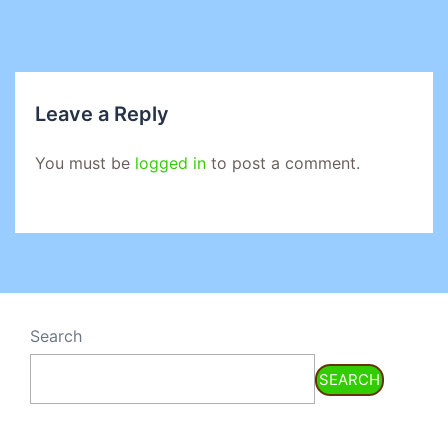
Leave a Reply
You must be
logged in
to post a comment.
Search
SEARCH