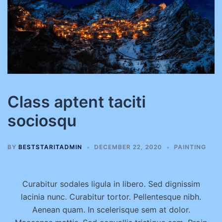
Class aptent taciti
sociosqu
BY
BESTSTARITADMIN
DECEMBER 22, 2020
PAINTING
Curabitur sodales ligula in libero. Sed dignissim
lacinia nunc. Curabitur tortor. Pellentesque nibh.
Aenean quam. In scelerisque sem at dolor.